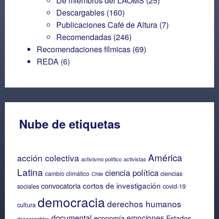
De miembros del LAOMS
(25)
Descargables
(160)
Publicaciones Café de Altura
(7)
Recomendadas
(246)
Recomendaciones fílmicas
(69)
REDA
(6)
Nube de etiquetas
América
acción colectiva
activismo político
activistas
Latina
ciencia política
ciencias
cambio climático
Chile
cortos de investigación
convocatoria
sociales
covid-19
democracia
derechos humanos
cultura
documental
emociones
economía
Estados
descargables