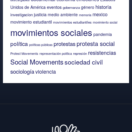
historia
eventos
Unidos de América
género
gobernanza
mexico
justicia
medio ambiente
investigacion
memoria
movimiento estudiantil
movimientos estudiantiles
movimiento social
movimientos sociales
pandemia
protesta social
política
protestas
políticas públicas
resistencias
Protest Movements
representación política
represión
Social Movements
sociedad civil
sociología
violencia