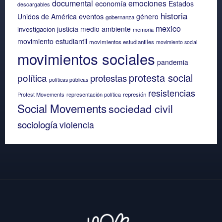
documental
emociones
economía
Estados
descargables
historia
eventos
Unidos de América
género
gobernanza
mexico
justicia
medio ambiente
investigacion
memoria
movimiento estudiantil
movimientos estudiantiles
movimiento social
movimientos sociales
pandemia
protesta social
política
protestas
políticas públicas
resistencias
Protest Movements
representación política
represión
Social Movements
sociedad civil
sociología
violencia