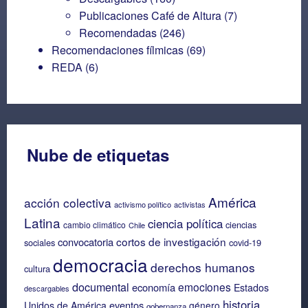
Publicaciones Café de Altura
(7)
Recomendadas
(246)
Recomendaciones fílmicas
(69)
REDA
(6)
Nube de etiquetas
América
acción colectiva
activismo político
activistas
Latina
ciencia política
ciencias
cambio climático
Chile
cortos de investigación
convocatoria
sociales
covid-19
democracia
derechos humanos
cultura
documental
emociones
economía
Estados
descargables
historia
eventos
Unidos de América
género
gobernanza