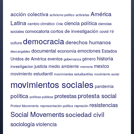
América
acción colectiva
activismo político
activistas
Latina
ciencia política
ciencias
cambio climático
Chile
cortos de investigación
convocatoria
sociales
covid-19
democracia
derechos humanos
cultura
documental
emociones
economía
Estados
descargables
historia
eventos
Unidos de América
género
gobernanza
mexico
justicia
medio ambiente
investigacion
memoria
movimiento estudiantil
movimientos estudiantiles
movimiento social
movimientos sociales
pandemia
protesta social
política
protestas
políticas públicas
resistencias
Protest Movements
representación política
represión
Social Movements
sociedad civil
sociología
violencia