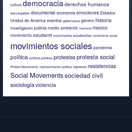
democracia
derechos humanos
cultura
documental
emociones
economía
Estados
descargables
historia
eventos
Unidos de América
género
gobernanza
mexico
justicia
medio ambiente
investigacion
memoria
movimiento estudiantil
movimientos estudiantiles
movimiento social
movimientos sociales
pandemia
protesta social
política
protestas
políticas públicas
resistencias
Protest Movements
representación política
represión
Social Movements
sociedad civil
sociología
violencia