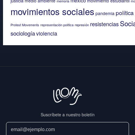
mexico
justicia
medio ambiente
movimiento estudiantil
memoria
mo
movimientos sociales
política
pandemia
Soci
resistencias
Protest Movements
representación política
represión
sociología
violencia
Suscríbete a nuestro boletín