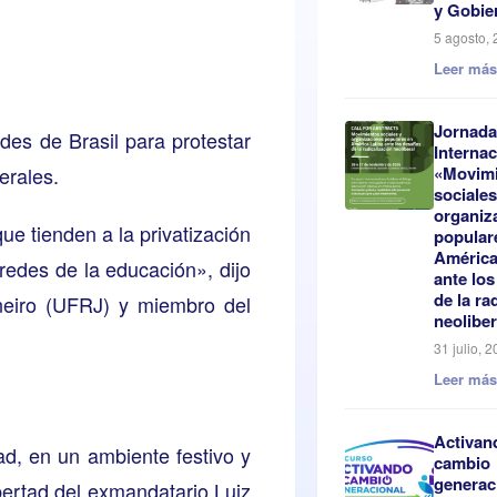
y Gobie
5 agosto,
Leer má
Jornada
des de Brasil para protestar
Internac
erales.
«Movim
sociales
organiz
e tienden a la privatización
popular
América
redes de la educación», dijo
ante los
de la ra
neiro (UFRJ) y miembro del
neoliber
31 julio, 
Leer má
Activan
ad, en un ambiente festivo y
cambio
generac
ibertad del exmandatario Luiz