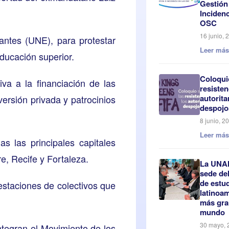
Gestión
Incidenc
OSC
16 junio, 
iantes (UNE), para protestar
Leer má
ducación superior.
Coloqui
va a la financiación de las
resisten
ersión privada y patrocinios
autorita
despojo
8 junio, 2
Leer má
s las principales capitales
e, Recife y Fortaleza.
La UNA
sede de
de estu
estaciones de colectivos que
latinoa
más gra
mundo
30 mayo, 
ntegran el Movimiento de los