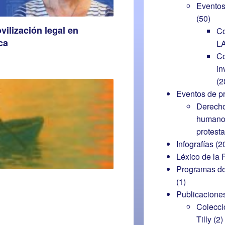
Eventos
(50)
ilización legal en
Co
ca
L
Co
in
(2
Eventos de pr
Derech
humano
protest
Infografías
(2
Léxico de la 
Programas de
(1)
Publicacione
Colecci
Tilly
(2)