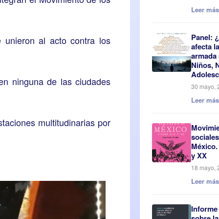
Leer má
Panel:
unieron al acto contra los
afecta l
armada 
Niños, 
Adolesc
a en ninguna de las ciudades
30 mayo, 
Leer má
taciones multitudinarias por
Movimi
sociales
México.
y XX
18 mayo, 
Leer má
Informe
sobre l