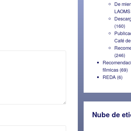
De miem
LAOMS
Descar
(160)
Publica
Café de
Recome
(246)
Recomendac
fílmicas
(69)
REDA
(6)
Nube de et