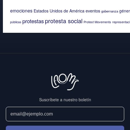
emociones
eventos
Estados Unidos de América
géne
gobernanza
protesta social
protestas
Protest Movements
representaci
públicas
Suscríbete a nuestro boletín