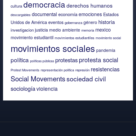
democracia
derechos humanos
cultura
documental
emociones
economía
Estados
descargables
historia
eventos
Unidos de América
género
gobernanza
mexico
justicia
medio ambiente
investigacion
memoria
movimiento estudiantil
movimientos estudiantiles
movimiento social
movimientos sociales
pandemia
protesta social
política
protestas
políticas públicas
resistencias
Protest Movements
representación política
represión
Social Movements
sociedad civil
sociología
violencia