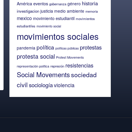
historia
eventos
América
género
gobernanza
justicia
medio ambiente
investigacion
memoria
mexico
movimiento estudiantil
movimientos
estudiantiles
movimiento social
movimientos sociales
política
protestas
pandemia
políticas públicas
protesta social
Protest Movements
resistencias
representación política
represión
Social Movements
sociedad
civil
sociología
violencia