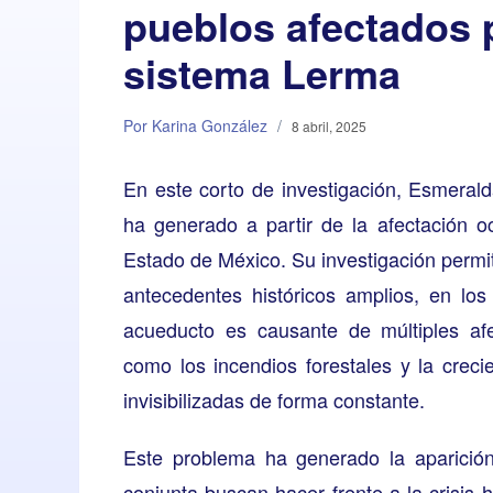
pueblos afectados p
sistema Lerma
Por Karina González
/
8 abril, 2025
En este corto de investigación,
Esmerald
ha generado a partir de la afectación o
Estado de México. Su investigación permit
antecedentes históricos amplios, en lo
acueducto es causante de múltiples af
como los incendios forestales y la crec
invisibilizadas de forma constante.
Este problema ha generado la aparició
conjunta buscan hacer frente a la crisis h