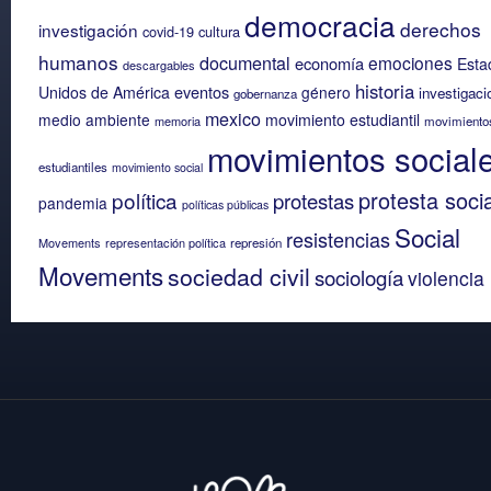
democracia
derechos
investigación
covid-19
cultura
humanos
documental
emociones
economía
Esta
descargables
historia
eventos
Unidos de América
género
investigaci
gobernanza
mexico
medio ambiente
movimiento estudiantil
memoria
movimiento
movimientos social
estudiantiles
movimiento social
protesta socia
política
protestas
pandemia
políticas públicas
Social
resistencias
Movements
representación política
represión
Movements
sociedad civil
sociología
violencia