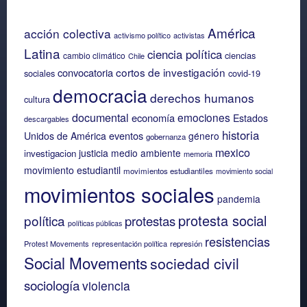
América
acción colectiva
activismo político
activistas
Latina
ciencia política
ciencias
cambio climático
Chile
cortos de investigación
convocatoria
sociales
covid-19
democracia
derechos humanos
cultura
documental
emociones
economía
Estados
descargables
historia
eventos
Unidos de América
género
gobernanza
mexico
justicia
medio ambiente
investigacion
memoria
movimiento estudiantil
movimientos estudiantiles
movimiento social
movimientos sociales
pandemia
protesta social
política
protestas
políticas públicas
resistencias
Protest Movements
representación política
represión
Social Movements
sociedad civil
sociología
violencia