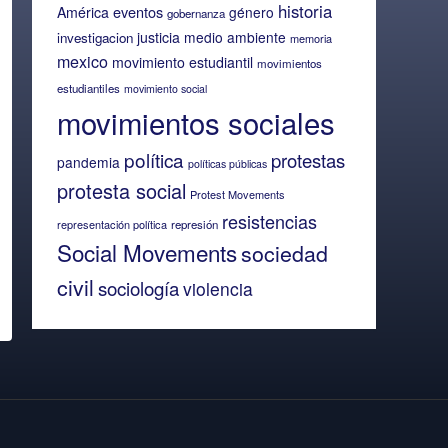
historia
eventos
América
género
gobernanza
justicia
medio ambiente
investigacion
memoria
mexico
movimiento estudiantil
movimientos
estudiantiles
movimiento social
movimientos sociales
política
protestas
pandemia
políticas públicas
protesta social
Protest Movements
resistencias
representación política
represión
Social Movements
sociedad
civil
sociología
violencia