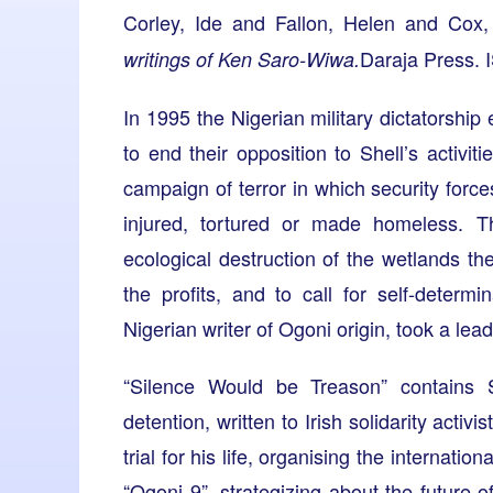
Corley, Ide
and
Fallon, Helen
and
Cox,
Daraja Press.
writings of Ken Saro-Wiwa.
In 1995 the Nigerian military dictatorshi
to end their opposition to Shell’s activit
campaign of terror in which security for
injured, tortured or made homeless. T
ecological destruction of the wetlands th
the profits, and to call for self-deter
Nigerian writer of Ogoni origin, took a lea
“Silence Would be Treason” contains S
detention, written to Irish solidarity acti
trial for his life, organising the internatio
“Ogoni 9”, strategizing about the future of 