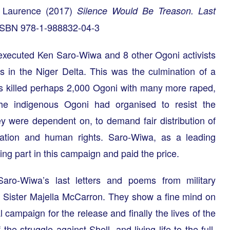
 Laurence
(2017)
Silence Would Be Treason. Last
 ISBN 978-1-988832-04-3
p executed Ken Saro-Wiwa and 8 other Ogoni activists
ies in the Niger Delta. This was the culmination of a
ces killed perhaps 2,000 Ogoni with many more raped,
he indigenous Ogoni had organised to resist the
ey were dependent on, to demand fair distribution of
mination and human rights. Saro-Wiwa, as a leading
ding part in this campaign and paid the price.
aro-Wiwa’s last letters and poems from military
vist Sister Majella McCarron. They show a fine mind on
nal campaign for the release and finally the lives of the
the struggle against Shell, and living life to the full.