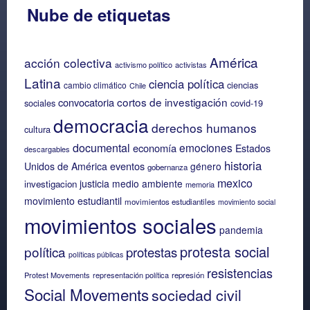
Nube de etiquetas
América
acción colectiva
activismo político
activistas
Latina
ciencia política
ciencias
cambio climático
Chile
cortos de investigación
convocatoria
sociales
covid-19
democracia
derechos humanos
cultura
documental
emociones
economía
Estados
descargables
historia
eventos
Unidos de América
género
gobernanza
mexico
justicia
medio ambiente
investigacion
memoria
movimiento estudiantil
movimientos estudiantiles
movimiento social
movimientos sociales
pandemia
protesta social
política
protestas
políticas públicas
resistencias
Protest Movements
representación política
represión
Social Movements
sociedad civil