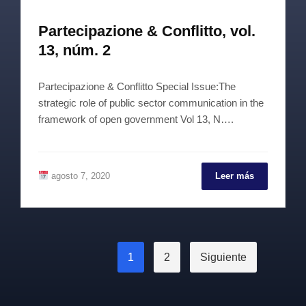
Partecipazione & Conflitto, vol.
13, núm. 2
Partecipazione & Conflitto Special Issue:The
strategic role of public sector communication in the
framework of open government Vol 13, N….
agosto 7, 2020
Leer más
Paginación
1
2
Siguiente
de
entradas