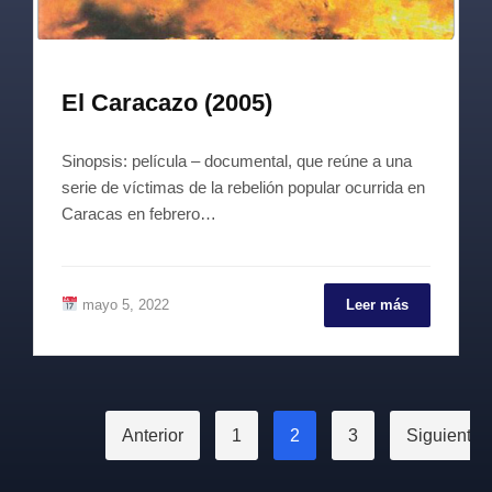
El Caracazo (2005)
Sinopsis: película – documental, que reúne a una
serie de víctimas de la rebelión popular ocurrida en
Caracas en febrero…
mayo 5, 2022
Leer más
Paginación
Anterior
1
2
3
Siguiente
de