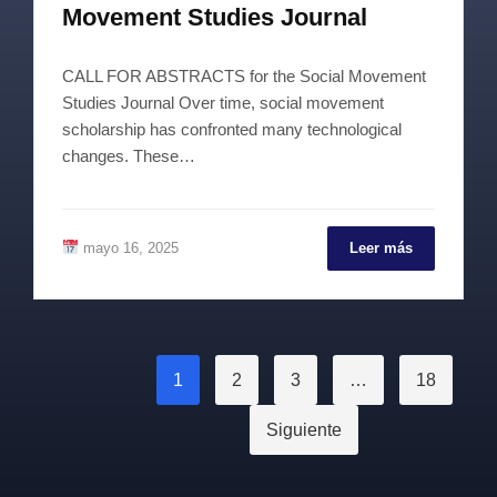
Movement Studies Journal
CALL FOR ABSTRACTS for the Social Movement
Studies Journal Over time, social movement
scholarship has confronted many technological
changes. These…
mayo 16, 2025
Leer más
Paginación
1
2
3
…
18
de
Siguiente
entradas