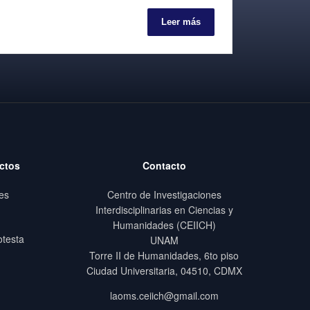
Leer más
ctos
Contacto
es
Centro de Investigaciones
Interdisciplinarias en Ciencias y
Humanidades (CEIICH)
otesta
UNAM
Torre II de Humanidades, 6to piso
Ciudad Universitaria, 04510, CDMX
laoms.ceiich@gmail.com