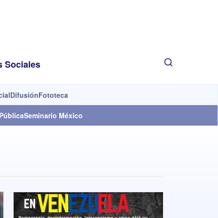
s Sociales
cial
Difusión
Fototeca
Pública
Seminario México