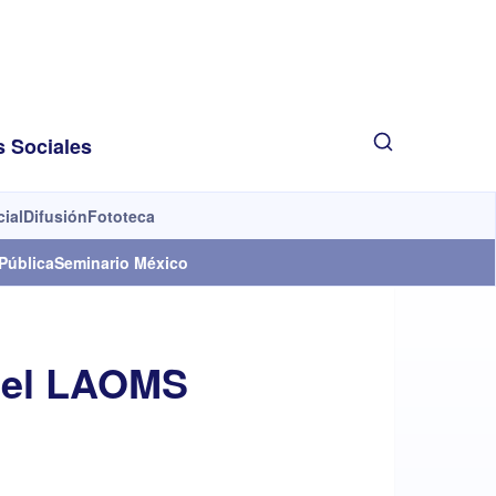
s Sociales
cial
Difusión
Fototeca
Pública
Seminario México
n el LAOMS