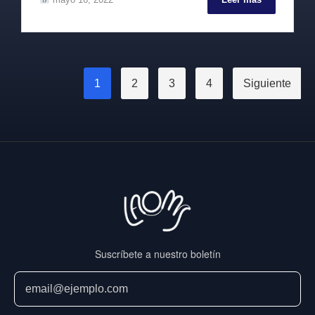
Paginación
1
2
3
4
Siguiente
de
entradas
Suscríbete a nuestro boletín