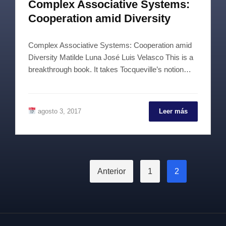
Complex Associative Systems:
Cooperation amid Diversity
Complex Associative Systems: Cooperation amid
Diversity Matilde Luna José Luis Velasco This is a
breakthrough book. It takes Tocqueville’s notion…
agosto 3, 2017
Leer más
Paginación
Anterior
1
2
de
entradas