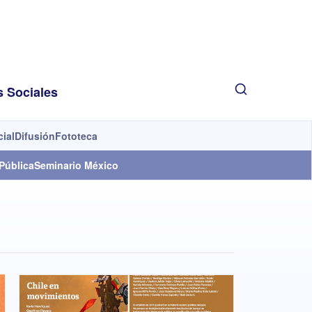
s Sociales
cial
Difusión
Fototeca
Pública
Seminario México