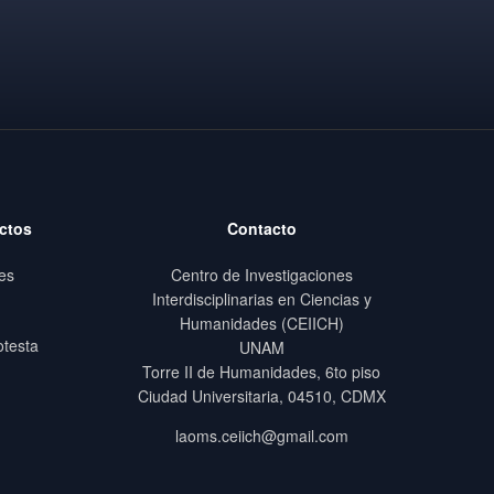
ctos
Contacto
es
Centro de Investigaciones
Interdisciplinarias en Ciencias y
Humanidades (CEIICH)
otesta
UNAM
Torre II de Humanidades, 6to piso
Ciudad Universitaria, 04510, CDMX
laoms.ceiich@gmail.com