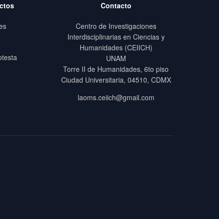
ctos
Contacto
es
Centro de Investigaciones
Interdisciplinarias en Ciencias y
Humanidades (CEIICH)
otesta
UNAM
Torre II de Humanidades, 6to piso
Ciudad Universitaria, 04510, CDMX
laoms.ceiich@gmail.com