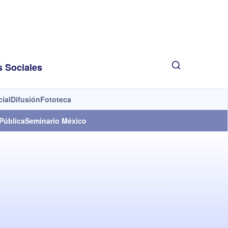
s Sociales
cial
Difusión
Fototeca
Pública
Seminario México