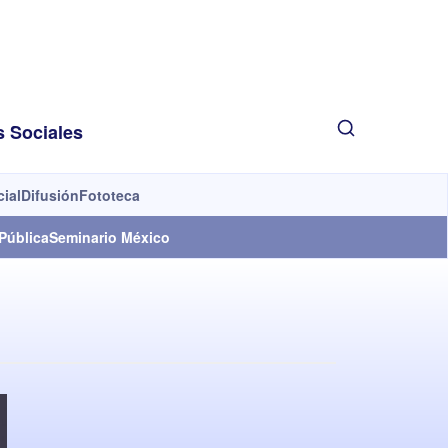
s Sociales
cial
Difusión
Fototeca
Pública
Seminario México