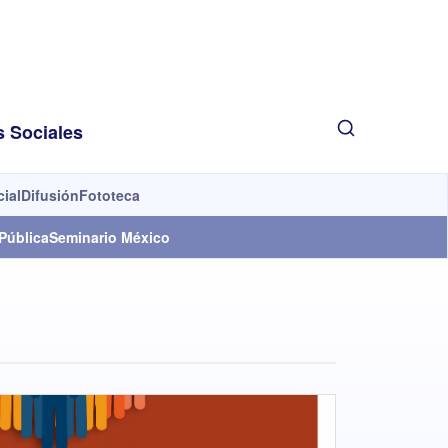
s Sociales
cial
Difusión
Fototeca
Pública
Seminario México