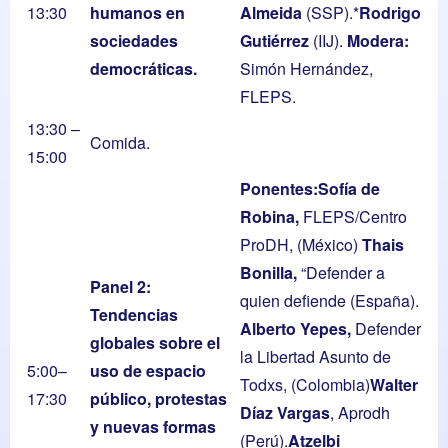
13:30
humanos en
Almeida
(SSP).*
Rodrigo
sociedades
Gutiérrez
(IIJ).
Modera:
democráticas.
Simón Hernández,
FLEPS.
13:30 –
Comida.
15:00
Ponentes:
Sofía
de
Robina,
FLEPS/Centro
ProDH, (México)
Thais
Bonilla,
“Defender a
Panel
2:
quien defiende (España).
Tendencias
Alberto Yepes,
Defender
globales sobre el
la Libertad Asunto de
5:00–
uso de espacio
Todxs, (Colombia)
Walter
17:30
público, protestas
Díaz Vargas
, Aprodh
y nuevas formas
(Perú).
Atzelbi