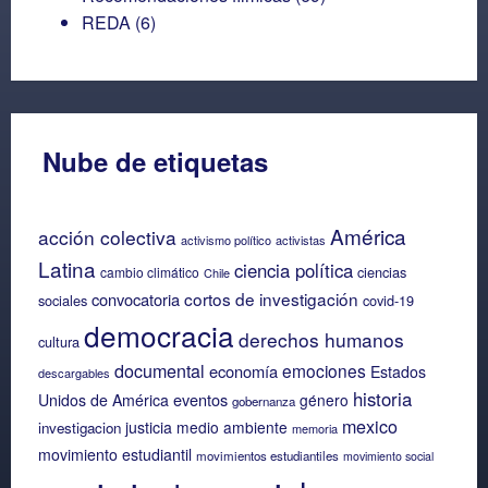
REDA
(6)
Nube de etiquetas
América
acción colectiva
activismo político
activistas
Latina
ciencia política
ciencias
cambio climático
Chile
cortos de investigación
convocatoria
sociales
covid-19
democracia
derechos humanos
cultura
documental
emociones
economía
Estados
descargables
historia
eventos
Unidos de América
género
gobernanza
mexico
justicia
medio ambiente
investigacion
memoria
movimiento estudiantil
movimientos estudiantiles
movimiento social