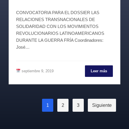
CONVOCATORIA PARA EL DOSSIER LAS
RELACIONES TRANSNACIONALES DE
SOLIDARIDAD CON LOS MOVIMIENTOS
REVOLUCIONARIOS LATINOAMERICANOS
DURANTE LA GUERRA FRÍA Coordinadores:
José…
septiembre 9, 2019
Leer más
Paginación
1
2
3
Siguiente
de
entradas