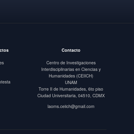
ctos
Contacto
es
Centro de Investigaciones
Interdisciplinarias en Ciencias y
Humanidades (CEIICH)
otesta
UNAM
Torre II de Humanidades, 6to piso
Ciudad Universitaria, 04510, CDMX
laoms.ceiich@gmail.com