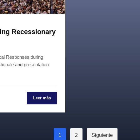
ring Recessionary
tical Responses during
tionale and presentation
Leer más
1
2
Siguiente