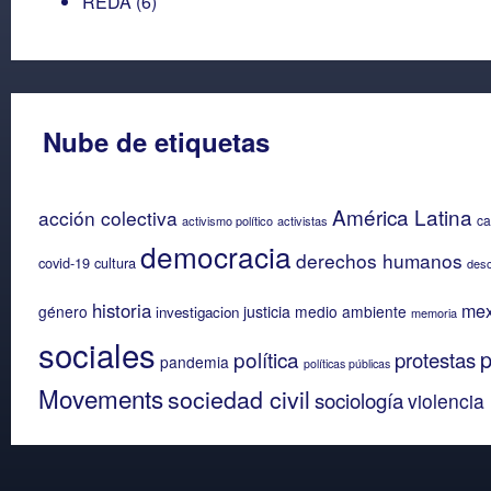
REDA
(6)
Nube de etiquetas
América Latina
acción colectiva
ca
activismo político
activistas
democracia
derechos humanos
covid-19
cultura
desc
historia
mex
género
justicia
medio ambiente
investigacion
memoria
sociales
p
política
protestas
pandemia
políticas públicas
Movements
sociedad civil
sociología
violencia