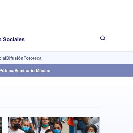
s Sociales
cial
Difusión
Fototeca
Pública
Seminario México