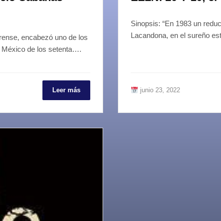
Sinopsis: “En 1983 un reduc
Lacandona, en el sureño e
erense, encabezó uno de los
l México de los setenta….
Leer más
junio 23, 2022