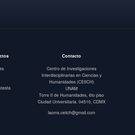
ctos
Contacto
es
Centro de Investigaciones
Interdisciplinarias en Ciencias y
Humanidades (CEIICH)
otesta
UNAM
Torre II de Humanidades, 6to piso
Ciudad Universitaria, 04510, CDMX
laoms.ceiich@gmail.com