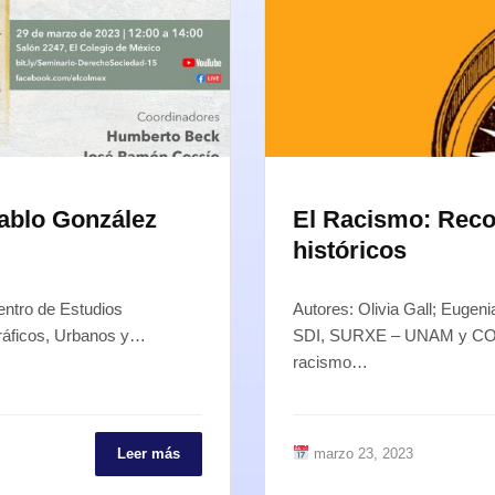
ablo González
El Racismo: Reco
históricos
entro de Estudios
Autores: Olivia Gall; Eugen
gráficos, Urbanos y…
SDI, SURXE – UNAM y C
racismo…
Leer más
marzo 23, 2023