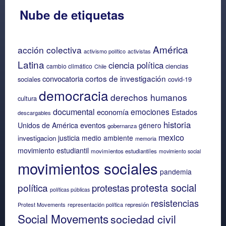
Nube de etiquetas
América
acción colectiva
activismo político
activistas
Latina
ciencia política
ciencias
cambio climático
Chile
cortos de investigación
convocatoria
sociales
covid-19
democracia
derechos humanos
cultura
documental
emociones
economía
Estados
descargables
historia
eventos
Unidos de América
género
gobernanza
mexico
justicia
medio ambiente
investigacion
memoria
movimiento estudiantil
movimientos estudiantiles
movimiento social
movimientos sociales
pandemia
protesta social
política
protestas
políticas públicas
resistencias
Protest Movements
representación política
represión
Social Movements
sociedad civil