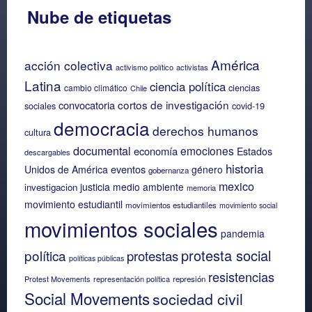
Nube de etiquetas
América
acción colectiva
activismo político
activistas
Latina
ciencia política
ciencias
cambio climático
Chile
cortos de investigación
convocatoria
sociales
covid-19
democracia
derechos humanos
cultura
documental
emociones
economía
Estados
descargables
historia
eventos
Unidos de América
género
gobernanza
mexico
justicia
medio ambiente
investigacion
memoria
movimiento estudiantil
movimientos estudiantiles
movimiento social
movimientos sociales
pandemia
protesta social
política
protestas
políticas públicas
resistencias
Protest Movements
representación política
represión
Social Movements
sociedad civil