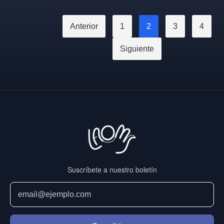
Paginación
Anterior
1
2
3
4
de
Siguiente
entradas
Suscríbete a nuestro boletín