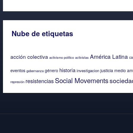
Nube de etiquetas
América Latina
acción colectiva
ca
activismo político
activistas
historia
eventos
género
justicia
medio am
investigacion
gobernanza
Social Movements
sociedad
resistencias
represión