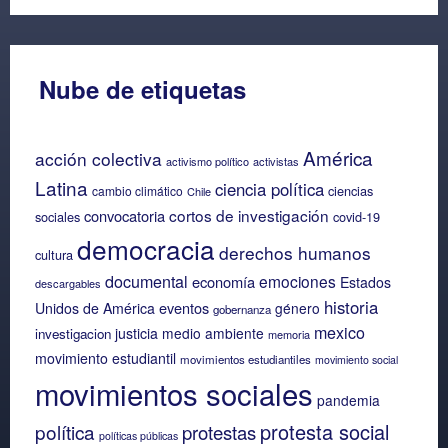
Nube de etiquetas
América
acción colectiva
activismo político
activistas
Latina
ciencia política
ciencias
cambio climático
Chile
cortos de investigación
convocatoria
sociales
covid-19
democracia
derechos humanos
cultura
documental
emociones
economía
Estados
descargables
historia
eventos
Unidos de América
género
gobernanza
mexico
justicia
medio ambiente
investigacion
memoria
movimiento estudiantil
movimientos estudiantiles
movimiento social
movimientos sociales
pandemia
protesta social
política
protestas
políticas públicas