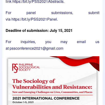
link
https://bit.ly/PSS2021Abstracts
.
For panel submissions, submit
via
https://bit.ly/PSS2021Panel
.
Deadline of submission: July 15, 2021
For inquiries, you may email us
at
pssconference2021@gmail.com