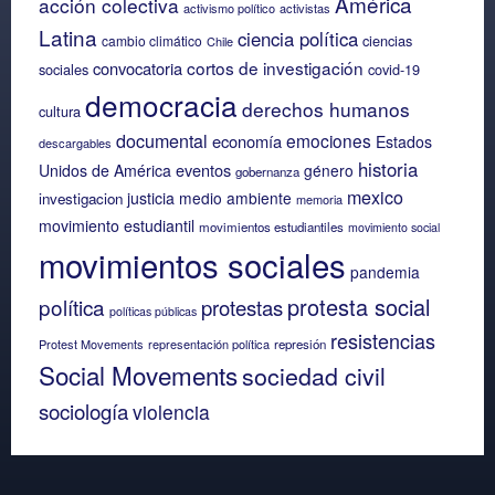
América
acción colectiva
activismo político
activistas
Latina
ciencia política
ciencias
cambio climático
Chile
cortos de investigación
convocatoria
sociales
covid-19
democracia
derechos humanos
cultura
documental
emociones
economía
Estados
descargables
historia
eventos
Unidos de América
género
gobernanza
mexico
justicia
medio ambiente
investigacion
memoria
movimiento estudiantil
movimientos estudiantiles
movimiento social
movimientos sociales
pandemia
protesta social
política
protestas
políticas públicas
resistencias
Protest Movements
representación política
represión
Social Movements
sociedad civil
sociología
violencia