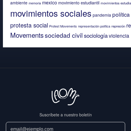
mexico
ambiente
movimiento estudiantil
memoria
movimientos estudia
movimientos sociales
política
pandemia
protesta social
re
Protest Movements
representación política
represión
Movements
sociedad civil
sociología
violencia
Suscríbete a nuestro boletín