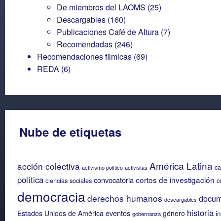
De miembros del LAOMS
(25)
Descargables
(160)
Publicaciones Café de Altura
(7)
Recomendadas
(246)
Recomendaciones fílmicas
(69)
REDA
(6)
Nube de etiquetas
América Latina
acción colectiva
ca
activismo político
activistas
política
cortos de investigación
convocatoria
ciencias sociales
c
democracia
derechos humanos
docum
descargables
historia
eventos
Estados Unidos de América
género
i
gobernanza