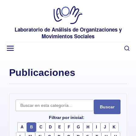
Laboratorio de Análisis de Organizaciones y
Movimientos Sociales
Publicaciones
Buscar
Filtrar por inicial:
A
B
C
D
E
F
G
H
I
J
K