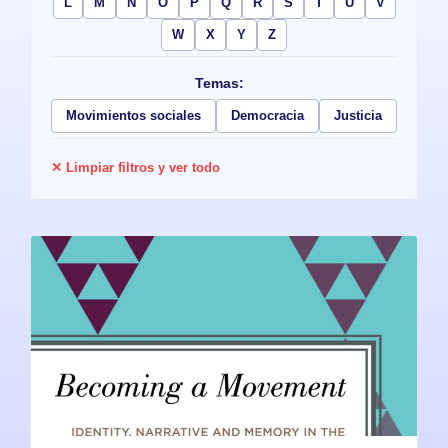
L
M
N
O
P
Q
R
S
T
U
V
W
X
Y
Z
Temas:
Movimientos sociales
Democracia
Justicia
✕ Limpiar filtros y ver todo