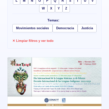
L
M
N
O
P
Q
R
S
T
U
V
W
X
Y
Z
Temas:
Movimientos sociales
Democracia
Justicia
✕ Limpiar filtros y ver todo