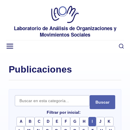
Laboratorio de Análisis de Organizaciones y
Movimientos Sociales
Publicaciones
Buscar
Filtrar por inicial:
A
B
C
D
E
F
G
H
I
J
K