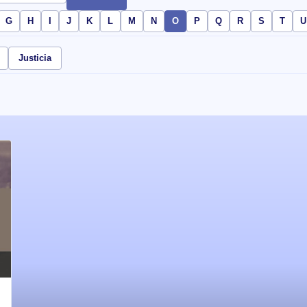
G
H
I
J
K
L
M
N
O
P
Q
R
S
T
U
Justicia