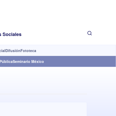
s Sociales
cial
Difusión
Fototeca
Pública
Seminario México