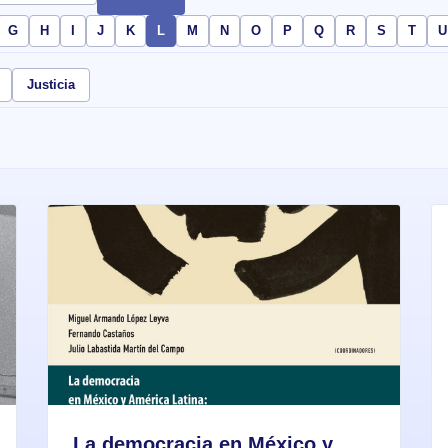
G
H
I
J
K
L
M
N
O
P
Q
R
S
T
U
Justicia
La democracia en México y