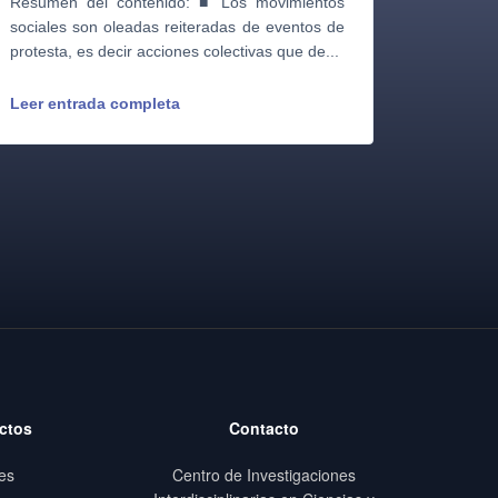
Resumen del contenido: ■ Los movimientos
sociales son oleadas reiteradas de eventos de
protesta, es decir acciones colectivas que de...
Leer entrada completa
ctos
Contacto
es
Centro de Investigaciones