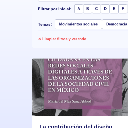
Filtrar por inicial:
A
B
C
D
E
F
Temas:
Movimientos sociales
Democracia
✕ Limpiar filtros y ver todo
La contribución del diseño