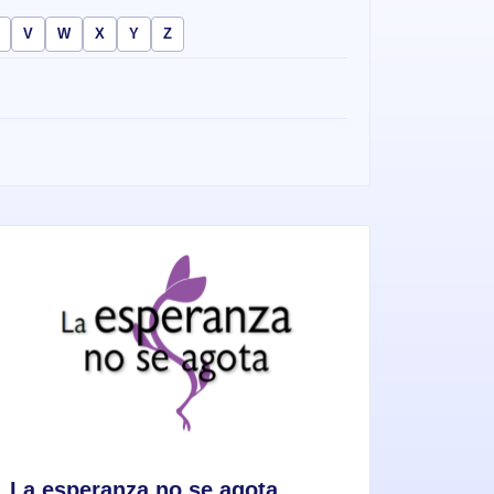
V
W
X
Y
Z
La esperanza no se agota