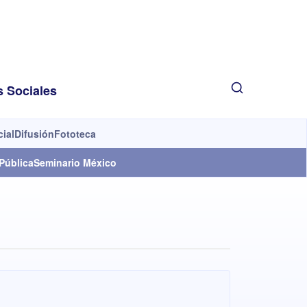
s Sociales
cial
Difusión
Fototeca
Pública
Seminario México