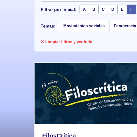
Filtrar por inicial:
A
B
C
D
E
F
Temas:
Movimientos sociales
Democracia
✕ Limpiar filtros y ver todo
FilosCrítica