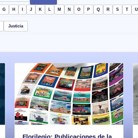
G
H
I
J
K
L
M
N
O
P
Q
R
S
T
U
Justicia
Florilegio: Publicaciones de la