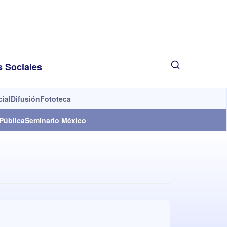
s Sociales
cial
Difusión
Fototeca
Pública
Seminario México