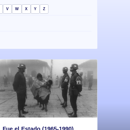
V
W
X
Y
Z
Fue el Estado (1965-1990)