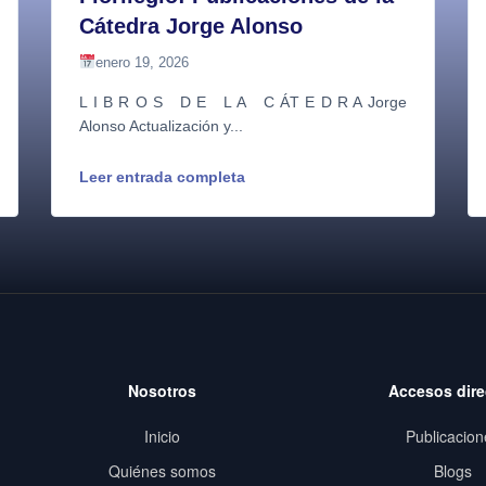
Cátedra Jorge Alonso
enero 19, 2026
L I B R O S D E L A C ÁT E D R A Jorge
Alonso Actualización y...
Leer entrada completa
Nosotros
Accesos dire
Inicio
Publicacion
Quiénes somos
Blogs