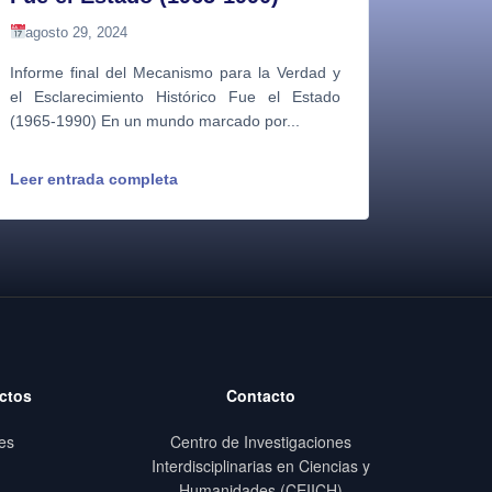
agosto 29, 2024
Informe final del Mecanismo para la Verdad y
el Esclarecimiento Histórico Fue el Estado
(1965-1990) En un mundo marcado por...
Leer entrada completa
ctos
Contacto
es
Centro de Investigaciones
Interdisciplinarias en Ciencias y
Humanidades (CEIICH)