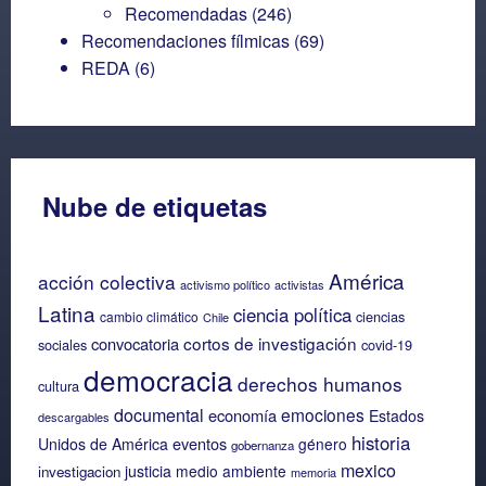
Recomendadas
(246)
Recomendaciones fílmicas
(69)
REDA
(6)
Nube de etiquetas
América
acción colectiva
activismo político
activistas
Latina
ciencia política
ciencias
cambio climático
Chile
cortos de investigación
convocatoria
sociales
covid-19
democracia
derechos humanos
cultura
documental
emociones
economía
Estados
descargables
historia
eventos
Unidos de América
género
gobernanza
mexico
justicia
medio ambiente
investigacion
memoria