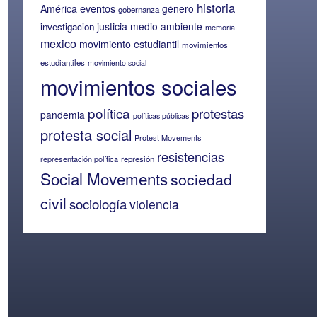
historia
eventos
América
género
gobernanza
justicia
medio ambiente
investigacion
memoria
mexico
movimiento estudiantil
movimientos
estudiantiles
movimiento social
movimientos sociales
política
protestas
pandemia
políticas públicas
protesta social
Protest Movements
resistencias
representación política
represión
Social Movements
sociedad
civil
sociología
violencia