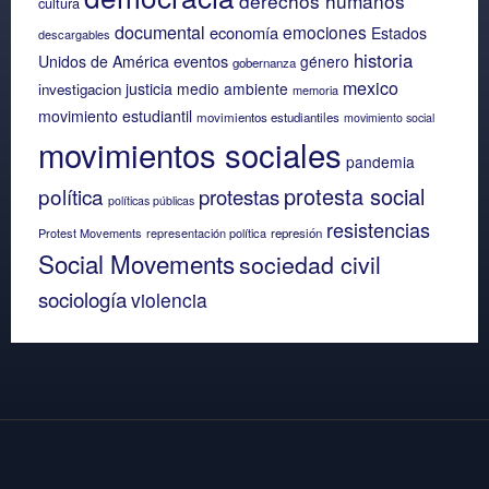
derechos humanos
cultura
documental
emociones
economía
Estados
descargables
historia
eventos
Unidos de América
género
gobernanza
mexico
justicia
medio ambiente
investigacion
memoria
movimiento estudiantil
movimientos estudiantiles
movimiento social
movimientos sociales
pandemia
protesta social
política
protestas
políticas públicas
resistencias
Protest Movements
representación política
represión
Social Movements
sociedad civil
sociología
violencia