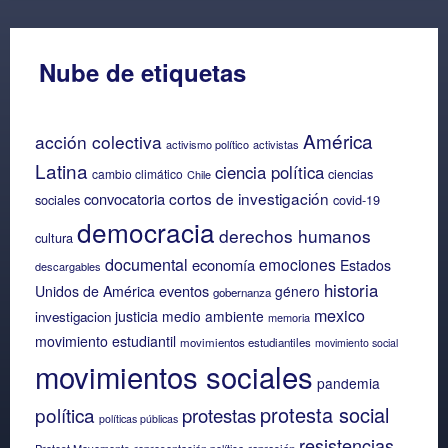
Nube de etiquetas
América
acción colectiva
activismo político
activistas
Latina
ciencia política
ciencias
cambio climático
Chile
cortos de investigación
convocatoria
sociales
covid-19
democracia
derechos humanos
cultura
documental
emociones
economía
Estados
descargables
historia
eventos
Unidos de América
género
gobernanza
mexico
justicia
medio ambiente
investigacion
memoria
movimiento estudiantil
movimientos estudiantiles
movimiento social
movimientos sociales
pandemia
protesta social
política
protestas
políticas públicas
resistencias
Protest Movements
representación política
represión