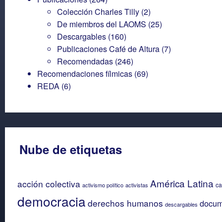
Colección Charles Tilly
(2)
De miembros del LAOMS
(25)
Descargables
(160)
Publicaciones Café de Altura
(7)
Recomendadas
(246)
Recomendaciones fílmicas
(69)
REDA
(6)
Nube de etiquetas
América Latina
acción colectiva
ca
activismo político
activistas
democracia
derechos humanos
docum
descargables