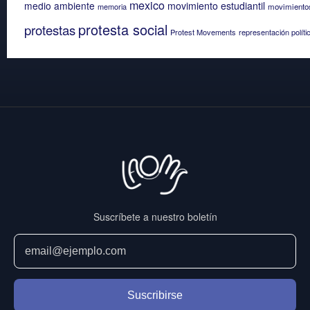
mexico
medio ambiente
movimiento estudiantil
memoria
movimientos
protesta social
protestas
Protest Movements
representación políti
Suscríbete a nuestro boletín
Suscribirse