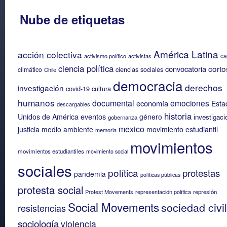
Nube de etiquetas
América Latina
acción colectiva
c
activismo político
activistas
ciencia política
corto
convocatoria
ciencias sociales
climático
Chile
democracia
derechos
investigación
covid-19
cultura
humanos
documental
emociones
economía
Esta
descargables
historia
eventos
Unidos de América
género
investigaci
gobernanza
mexico
justicia
medio ambiente
movimiento estudiantil
memoria
movimientos
movimientos estudiantiles
movimiento social
sociales
política
protestas
pandemia
políticas públicas
protesta social
Protest Movements
representación política
represión
Social Movements
sociedad civil
resistencias
sociología
violencia