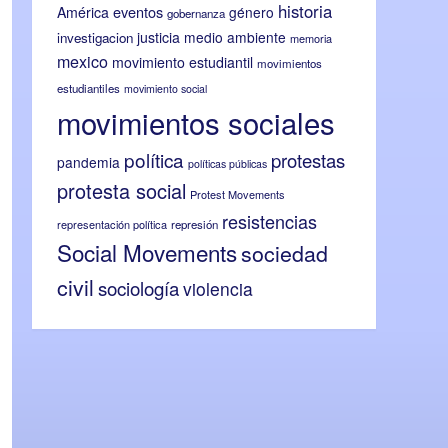
historia
eventos
América
género
gobernanza
justicia
medio ambiente
investigacion
memoria
mexico
movimiento estudiantil
movimientos
estudiantiles
movimiento social
movimientos sociales
política
protestas
pandemia
políticas públicas
protesta social
Protest Movements
resistencias
representación política
represión
Social Movements
sociedad
civil
sociología
violencia