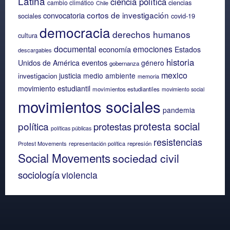
Latina
ciencia política
ciencias
cambio climático
Chile
cortos de investigación
convocatoria
sociales
covid-19
democracia
derechos humanos
cultura
documental
emociones
economía
Estados
descargables
historia
eventos
Unidos de América
género
gobernanza
mexico
justicia
medio ambiente
investigacion
memoria
movimiento estudiantil
movimientos estudiantiles
movimiento social
movimientos sociales
pandemia
protesta social
política
protestas
políticas públicas
resistencias
Protest Movements
representación política
represión
Social Movements
sociedad civil
sociología
violencia